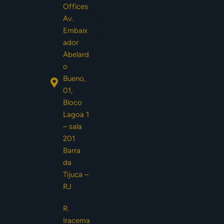
Offices
exa
Av.
mpl
Embaix
e.c
ador
om
Abelard
o
Bueno,
01,
Bloco
Lagoa 1
– sala
201
Barra
da
Tijuca –
RJ
R.
Iracema