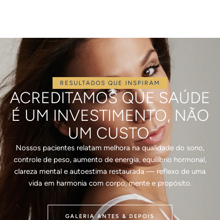
RESULTADOS QUE INSPIRAM
ACREDITAMOS QUE SAÚDE
É UM INVESTIMENTO, NÃO
UM CUSTO.
Nossos pacientes relatam melhora na qualidade do sono,
controle de peso, aumento de energia, equilíbrio hormonal,
clareza mental e autoestima restaurada — reflexo de uma
vida em harmonia com corpo, mente e propósito.
GALERIA ANTES & DEPOIS