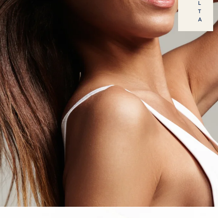
L
T
A