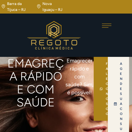
Barra da
Nova
Tijuca – RJ
Iguaçu – RJ
EMAGREÇ
Emagrecer
F
A
rápido e
A
G
A RÁPIDO
L
E
com
E
N
saúde? Sim,
C
D
E COM
O
E
é possível!
N
S
SAÚDE
O
U
S
A
C
C
O
O
N
S
U